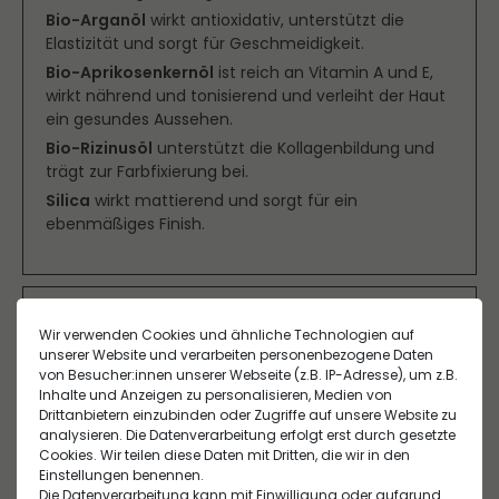
Bio-Arganöl
wirkt antioxidativ, unterstützt die
Elastizität und sorgt für Geschmeidigkeit.
Bio-Aprikosenkernöl
ist reich an Vitamin A und E,
wirkt nährend und tonisierend und verleiht der Haut
ein gesundes Aussehen.
Bio-Rizinusöl
unterstützt die Kollagenbildung und
trägt zur Farbfixierung bei.
Silica
wirkt mattierend und sorgt für ein
ebenmäßiges Finish.
Geeignet für
Wir verwenden Cookies und ähnliche Technologien auf
Für alle Hauttypen, besonders für blonde bis hellere
unserer Website und verarbeiten personenbezogene Daten
Haarfarben. Ideal für natürlich definierte, füllige
von Besucher:innen unserer Webseite (z.B. IP-Adresse), um z.B.
Anwendung
Inhalte und Anzeigen zu personalisieren, Medien von
Augenbrauen mit mattem Finish.
Drittanbietern einzubinden oder Zugriffe auf unsere Website zu
Einen Farbton wählen, der der natürlichen
analysieren. Die Datenverarbeitung erfolgt erst durch gesetzte
Augenbrauenfarbe am nächsten kommt. Mit dem
Inhaltsstoffe
Cookies. Wir teilen diese Daten mit Dritten, die wir in den
beiliegenden Pinsel eine Linie entlang der Brauen
Einstellungen benennen.
MICA , ZEA MAYS (CORN) STARCH* , RICINUS
ziehen und die gewünschten Bereiche auffüllen.
Die Datenverarbeitung kann mit Einwilligung oder aufgrund