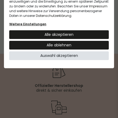
einzuwilligen und die Einwilligung zu einem späteren Zeitpunkt
zu ändern oder zu widerrufen. Beachten Sie unser
Impressum
und weitere Hinweise zur Verwendung personenbezogener
Daten in unserer
Daten­schutz­erklärung
.
Nagellack Orange coral
Nagellack Light pink
-870
-868
Weitere Einstellungen
17,00 €
17,00 €
Alle akzeptieren
1.545,45 € / Liter, inkl. MwSt.
1.545,45 € / Liter, inkl. MwSt.
Alle ablehnen
Auswahl akzeptieren
Offizieller Herstellershop
direkt & sicher einkaufen