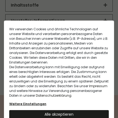
Concealer. Ideal zum Abdecken von Unreinheiten
Inhaltsstoffe
ebenmäßiges Hautbild.
und Augenringen – für ein ebenmäßiges,
Nicht zutreffend
natürliches Finish.
Hersteller-Informationen
Wir verwenden Cookies und ähnliche Technologien auf
EU Verantwortlicher
unserer Website und verarbeiten personenbezogene Daten
NATURE.COS S.A.R.L.
von Besucher:innen unserer Webseite (z.B. IP-Adresse), um z.B.
Verwandte Produkte
Inhalte und Anzeigen zu personalisieren, Medien von
26300 Bourg de Péage, Frankreich 220 Allée du
Drittanbietern einzubinden oder Zugriffe auf unsere Website zu
Royans ,
analysieren. Die Datenverarbeitung erfolgt erst durch gesetzte
Cookies. Wir teilen diese Daten mit Dritten, die wir in den
Hersteller
Einstellungen benennen.
Die Datenverarbeitung kann mit Einwilligung oder aufgrund
NATURE.COS S.A.R.L.
Wird oft zusammen gekauft
eines berechtigten Interesses erfolgen. Die Zustimmung kann
220 Allée du Royans , 26300 Bourg de Péage,
erteilt oder abgelehnt werden. Es besteht das Recht, nicht
Frankreich
einzuwilligen und die Einwilligung zu einem späteren Zeitpunkt
zu ändern oder zu widerrufen. Beachten Sie unser
Impressum
service-clients@naturecos.org
und weitere Hinweise zur Verwendung personenbezogener
Daten in unserer
Daten­schutz­erklärung
.
Weitere Einstellungen
Alle akzeptieren