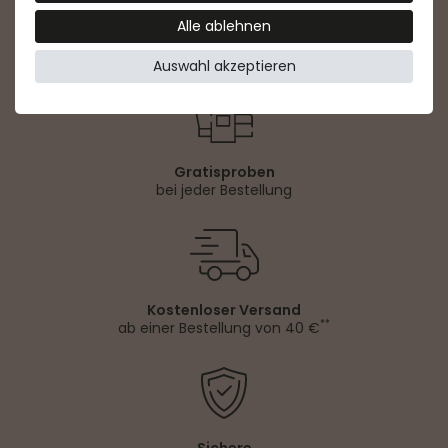
Alle ablehnen
Offizieller Herstellershop
direkt & sicher einkaufen
Auswahl akzeptieren
Gratisproben
bei jeder Bestellung
Kostenloser Versand
**
ab einer Bestellung von 40 €
Sichere