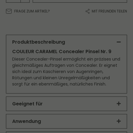
FRAGE ZUM ARTIKEL?
MIT FREUNDEN TEILEN
Produktbeschreibung
COULEUR CARAMEL Concealer Pinsel Nr. 9
Dieser Concealer-Pinsel ermöglicht ein präzises und
gleichmäßiges Auftragen von Concealer. Er eignet
sich ideal zum Kaschieren von Augenringen,
Rötungen und kleinen Unregelmäßigkeiten und
sorgt für ein ebenmäßiges, natürliches Finish.
Geeignet für
Der
COULEUR CARAMEL Concealer Pinsel Nr. 9
ist
ideal zum präzisen Auftragen und Verblenden von
Anwendung
Concealer. Perfekt geeignet zum Abdecken von
Feiner, präziser Pinsel zum gezielten Auftragen von
Augenringen und kleinen Unreinheiten für ein