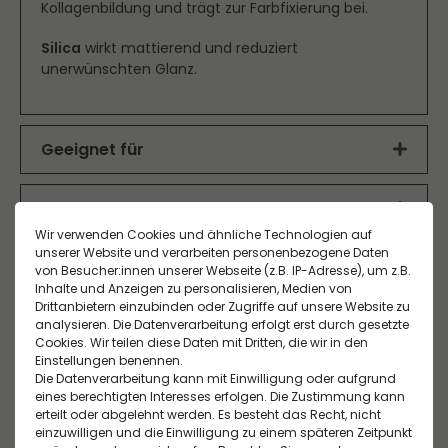
Kollagenbildung und trägt zur Farbfixierung bei.
Silica
wirkt mattierend und reduziert
unerwünschten Glanz.
Geeignet für
Für alle Hauttypen und Hauttöne. Ideal zum Fixieren
des Make-ups für ein mattes, natürliches Finish
Anwendung
ohne Farbveränderung.
Wir verwenden Cookies und ähnliche Technologien auf
Für eine optimale Deckkraft gleichmäßig mit dem
unserer Website und verarbeiten personenbezogene Daten
Puderpinsel Nr. 1 auf das Gesicht auftragen.
Inhaltsstoffe
von Besucher:innen unserer Webseite (z.B. IP-Adresse), um z.B.
Inhalte und Anzeigen zu personalisieren, Medien von
Wirkung:
MICA , ZEA MAYS (CORN) STARCH* , ZINC STEARATE ,
Drittanbietern einzubinden oder Zugriffe auf unsere Website zu
Lässt die Haut glatter erscheinen
OCTYLDODECANOL , SQUALANE , RICINUS COMMUNIS
Hersteller-Informationen
analysieren. Die Datenverarbeitung erfolgt erst durch gesetzte
Sorgt dank mikronisiertem Puder für ein samtiges
(CASTOR) SEED OIL* , SILICA , GLYCERIN , LECITHIN ,
Cookies. Wir teilen diese Daten mit Dritten, die wir in den
Finish
ARGANIA SPINOSA KERNEL OIL* , PRUNUS ARMENIACA
Einstellungen benennen.
EU Verantwortlicher
Die Datenverarbeitung kann mit Einwilligung oder aufgrund
Fixiert das Make-up zuverlässig
(APRICOT) KERNEL OIL* , SODIUM ANISATE , SODIUM
NATURE.COS S.A.R.L.
eines berechtigten Interesses erfolgen. Die Zustimmung kann
LEVULINATE , TOCOPHEROL , ASCORBYL PALMITATE ,
Verwandte Produkte
erteilt oder abgelehnt werden. Es besteht das Recht, nicht
26300 Bourg de Péage, Frankreich 220 Allée du
AQUA (WATER) , CITRIC ACID [+ / , MAY CONTAIN : CI
einzuwilligen und die Einwilligung zu einem späteren Zeitpunkt
Royans ,
77891 (TITANIUM DIOXIDE) , CI 77492 (IRON OXIDES) ,