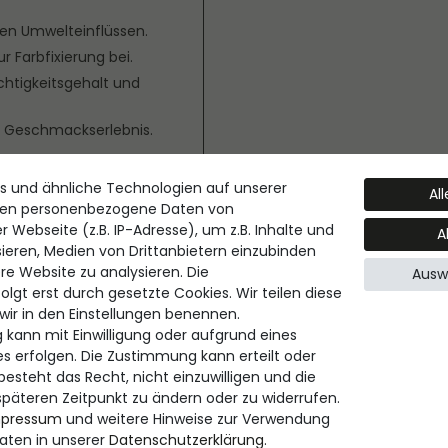
ren Umwelteinflüssen.
r Farbfixierung bei.
chtigkeitsgehalt und
s Geschmackserlebnis.
s und ähnliche Technologien auf unserer
Al
ten personenbezogene Daten von
 Webseite (z.B. IP-Adresse), um z.B. Inhalte und
A
sieren, Medien von Drittanbietern einzubinden
re Website zu analysieren. Die
Ausw
 einen eleganten,
lgt erst durch gesetzte Cookies. Wir teilen diese
it schimmerndem
 wir in den Einstellungen benennen.
aften verzichten
 kann mit Einwilligung oder aufgrund eines
es erfolgen. Die Zustimmung kann erteilt oder
esteht das Recht, nicht einzuwilligen und die
späteren Zeitpunkt zu ändern oder zu widerrufen.
gebnis
WAX)* ,
mpressum
und weitere Hinweise zur Verwendung
SESAMUM INDICUM
ten in unserer
Daten­schutz­erklärung
.