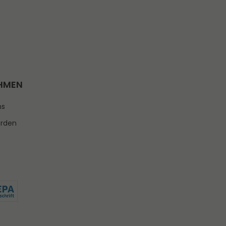
HMEN
ns
erden