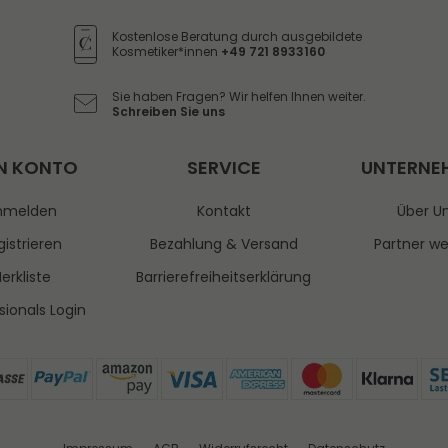
Honig
Kostenlose Beratung durch ausgebildete
Kosmetiker*innen
+49 721 8933160
Sie haben Fragen? Wir helfen Ihnen weiter.
Schreiben Sie uns
N KONTO
SERVICE
UNTERNE
nmelden
Kontakt
Über U
istrieren
Bezahlung & Versand
Partner w
erkliste
Barrierefreiheitserklärung
sionals Login