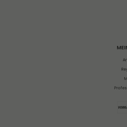
MEI
A
Reg
M
Profes