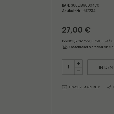
EAN:
3662189600470
Artikel-Nr.:
617234
27,00 €
Inhalt:
3,5
Gramm
,
6.750,00 € / 
Kostenloser Versand
ab ein
IN DE
FRAGE ZUM ARTIKEL?