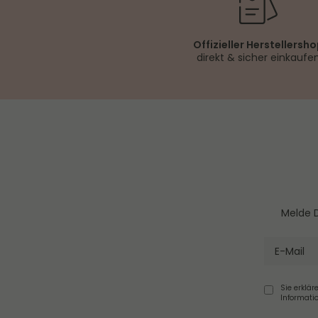
Offizieller Herstellersh
direkt & sicher einkaufe
Melde D
Sie erklär
Informati