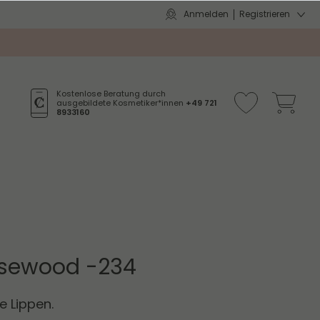
Anmelden
Registrieren
Kostenlose Beratung durch
ausgebildete Kosmetiker*innen
+49 721
8933160
Rosewood -234
e Lippen.