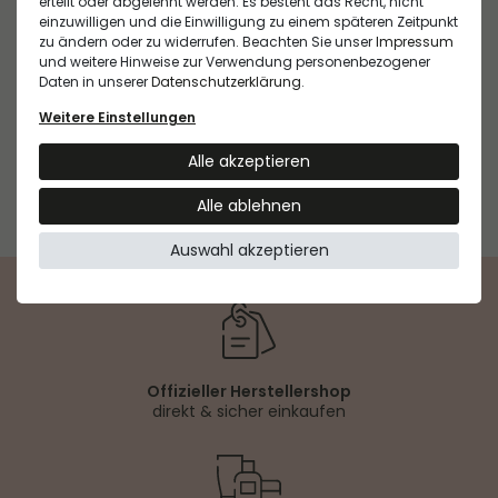
erteilt oder abgelehnt werden. Es besteht das Recht, nicht
Wirkung:
(APRICOT) KERNEL OIL* , SODIUM ANISATE , SODIUM
NATURE.COS S.A.R.L.
einzuwilligen und die Einwilligung zu einem späteren Zeitpunkt
Verleiht der Haut ein sonnengeküsstes Aussehen
LEVULINATE , TOCOPHEROL , ASCORBYL PALMITATE ,
Verwandte Produkte
zu ändern oder zu widerrufen. Beachten Sie unser
Impressum
26300 Bourg de Péage, Frankreich 220 Allée du
AQUA (WATER) , CITRIC ACID [+ / , MAY CONTAIN : CI
und weitere Hinweise zur Verwendung personenbezogener
Royans ,
77891 (TITANIUM DIOXIDE) , CI 77492 (IRON OXIDES) ,
Daten in unserer
Daten­schutz­erklärung
.
CI 77491 (IRON OXIDES) , CI 77499 (IRON OXIDES)]
Hersteller
Weitere Einstellungen
*Ingrédient issu de l'Agriculture Biologique /
NATURE.COS S.A.R.L.
Ingredient from Organic Farming
Wird oft zusammen gekauft
Alle akzeptieren
220 Allée du Royans , 26300 Bourg de Péage,
Frankreich
Alle ablehnen
service-clients@naturecos.org
Auswahl akzeptieren
Offizieller Herstellershop
direkt & sicher einkaufen