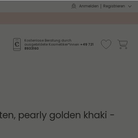
Anmelden
Registrieren
Kostenlose Beratung durch
ausgebildete Kosmetiker*innen
+49 721
8933160
tten, pearly golden khaki -