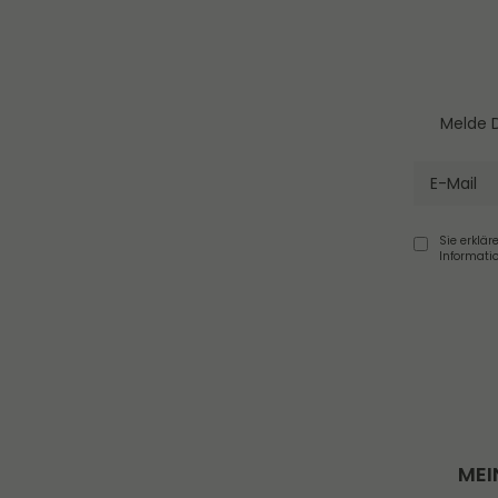
Melde D
Sie erklär
Informati
MEI