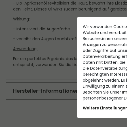
- Bio-Aprikosenöl revitalisiert die Haut, bewahrt ihre Elast
den Teint. Dieses Öl wirkt zudem beruhigend auf gereizte
Wirkung:
Wir verwenden Cookie
- intensiviert die Augenfarbe
Website und verarbei
Besucher:innen unserer
- verleiht den Augen Leuchtkraft und Glanz
Anzeigen zu personali
Anwendung:
oder Zugriffe auf unse
Datenverarbeitung erfo
Für ein perfektes Ergebnis, das leicht zu erzielen ist und
Daten mit Dritten, die
entspricht, verwenden Sie die Lidschattenpinsel Nr. 6, 8, 10,
Die Datenverarbeitung
berechtigten Interess
abgelehnt werden. Es b
Einwilligung zu einem 
Hersteller-Informationen
Beachten Sie unser
I
personenbezogener Da
EU Verantwortlicher
Weitere Einstellunge
NATURE.COS S.A.R.L.
26300 Bourg de Péage, Frankreich 220 Allée du Royans