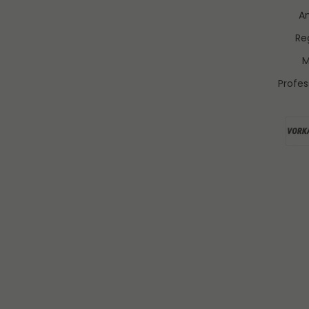
A
Reg
M
Profes