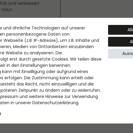
izität und verbessert
r Haut.
s und ähnliche Technologien auf unserer
Al
ten personenbezogene Daten von
 Webseite (z.B. IP-Adresse), um z.B. Inhalte und
A
sieren, Medien von Drittanbietern einzubinden
re Website zu analysieren. Die
Ausw
lgt erst durch gesetzte Cookies. Wir teilen diese
 den Erwartungen
 wir in den Einstellungen benennen.
11 oder 12.
 kann mit Einwilligung oder aufgrund eines
es erfolgen. Die Zustimmung kann erteilt oder
esteht das Recht, nicht einzuwilligen und die
späteren Zeitpunkt zu ändern oder zu widerrufen.
mpressum
und weitere Hinweise zur Verwendung
ten in unserer
Daten­schutz­erklärung
.
n
 ,