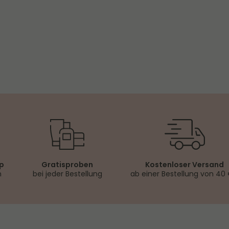
ch
op
Gratisproben
Kostenloser Versand
n
bei jeder Bestellung
ab einer Bestellung von 40