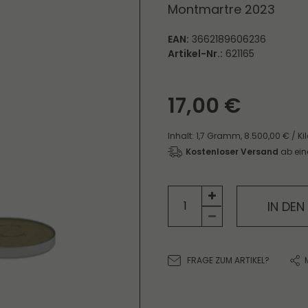
Montmartre 2023
EAN:
3662189606236
Artikel-Nr.:
621165
17,00 €
Inhalt:
1,7
Gramm
,
8.500,00 € / K
Kostenloser Versand
ab ein
IN DE
FRAGE ZUM ARTIKEL?