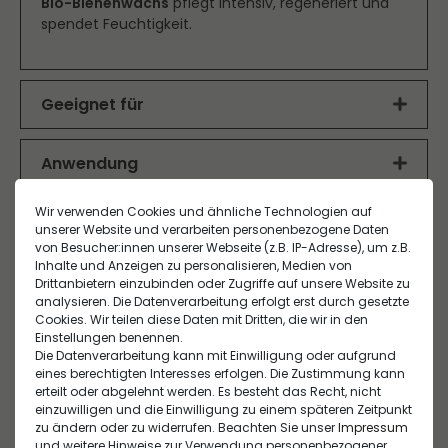
Bio-Bienenwachs
pflegt intensiv, regeneriert und
spendet Feuchtigkeit.
Geeignet für
Für alle Hauttypen und auch für empfindliche
Augen geeignet. Besonders ideal für alle, die ihren
Anwendung
Augen mit schimmernden, warmen Farbnuancen
Auf die Augenkontur auftragen, um die Augen zu
mehr Tiefe und Ausdruck verleihen und gleichzeitig
Wir verwenden Cookies und ähnliche Technologien auf
intensivieren. Für einen offenen Blick eine hellere
Inhaltsstoffe
weiche, leicht verblendbare Looks kreieren
unserer Website und verarbeiten personenbezogene Daten
Nuance im inneren Augenwinkel platzieren und
möchten.
von Besucher:innen unserer Webseite (z.B. IP-Adresse), um z.B.
RICINUS COMMUNIS SEED OIL* , HYDROGENATED
sanft verblenden.
Inhalte und Anzeigen zu personalisieren, Medien von
CASTOR OIL , SQUALANE , COPERNICIA CERIFERA CERA* ,
Hersteller-Informationen
Drittanbietern einzubinden oder Zugriffe auf unsere Website zu
Wirkung:
KAOLIN , MICA ,BISABOLOL , TOCOPHEROL , HELIANTHUS
analysieren. Die Datenverarbeitung erfolgt erst durch gesetzte
Lässt sich leicht verblenden
ANNUUS SEED OIL MAY CONTAIN +/,: CI 75470
EU Verantwortlicher
Cookies. Wir teilen diese Daten mit Dritten, die wir in den
Intensiviert die Augen und verleiht mehr Ausdruck
(CARMINE) , MALTODEXTRIN, CI 77492 (IRON OXIDES) ,
Einstellungen benennen.
NATURE.COS S.A.R.L.
Die Datenverarbeitung kann mit Einwilligung oder aufgrund
CI 77891 (TITANIUM DIOXIDE) , ALUMINA , CI 77491
Verwandte Produkte
26300 Bourg de Péage, Frankreich 220 Allée du
eines berechtigten Interesses erfolgen. Die Zustimmung kann
(IRON OXIDES) , CI 77007 (ULTRAMARINES) , CI 77499
Royans ,
erteilt oder abgelehnt werden. Es besteht das Recht, nicht
(IRON OXIDES) , MAGNESIUM OXIDE , SILICA , CI 77742
einzuwilligen und die Einwilligung zu einem späteren Zeitpunkt
(MANGANESE VIOLET) , TALC , CI 77510 (FERRIC
zu ändern oder zu widerrufen. Beachten Sie unser
Impressum
Hersteller
AMMONIUM FERROCYANIDE) , CI 77288 (CHROMIUM
und weitere Hinweise zur Verwendung personenbezogener