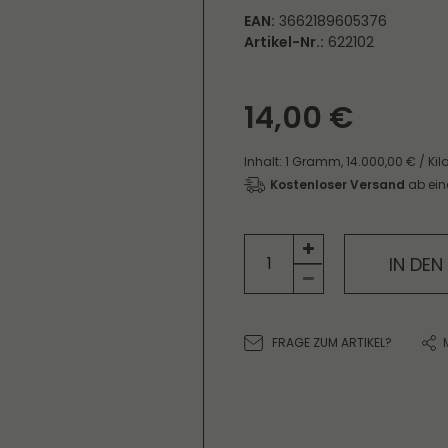
EAN:
3662189605376
Artikel-Nr.:
622102
14,00 €
Inhalt:
1
Gramm
,
14.000,00 € / K
Kostenloser Versand
ab ein
IN DE
FRAGE ZUM ARTIKEL?