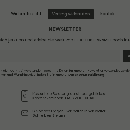
Widerrufs­recht
Kontakt
Vertrag widerrufen
NEWSLETTER
ich jetzt an und erlebe die Welt von COULEUR CARAMEL noch int
en sich damit einverstanden, dass Ihre Daten für unseren Newsletter verwendet werde
onen und Warnhinweise finden Sie in unserer
Daten­schutz­erklärung
Newsletter
Honig
Kostenlose Beratung durch ausgebildete
Kosmetiker*innen
+49 721 8933160
Sie haben Fragen? Wir helfen Ihnen weiter.
Schreiben Sie uns