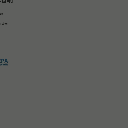
HMEN
ns
erden