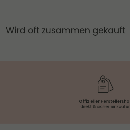
NATURE.COS S.A.R.L.
220 Allée du Royans , 26300 Bourg de Péage, Frankrei
service-clients@naturecos.org
Wird oft zusammen gekauft
Offizieller Herstellersh
direkt & sicher einkaufe