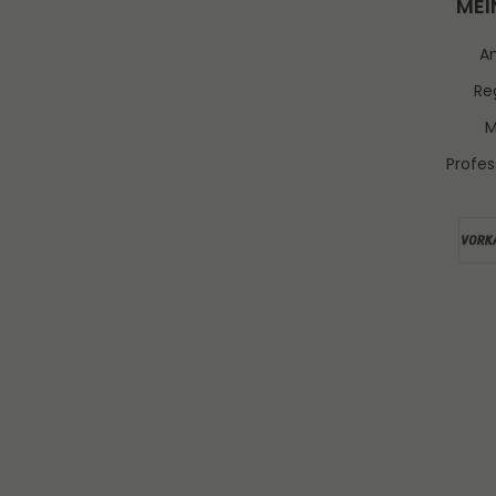
MEI
A
Reg
M
Profes