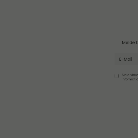
Melde D
Sie erklär
Informati