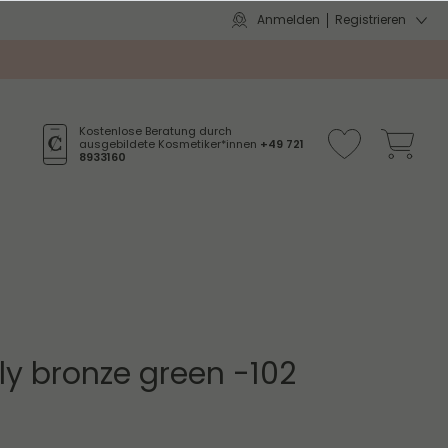
Anmelden
Registrieren
Kostenlose Beratung durch
ausgebildete Kosmetiker*innen
+49 721
8933160
rly bronze green -102