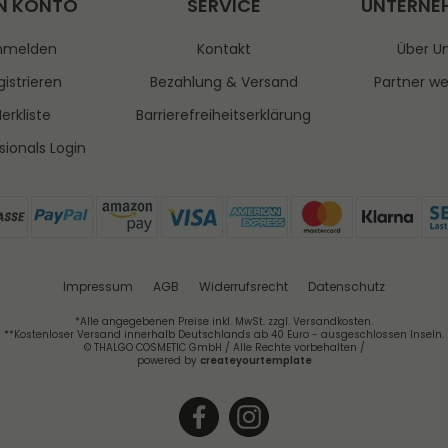
N KONTO
SERVICE
UNTERNE
nmelden
Kontakt
Über U
istrieren
Bezahlung & Versand
Partner w
erkliste
Barrierefreiheitserklärung
sionals Login
Impressum
AGB
Widerrufsrecht
Datenschutz
*Alle angegebenen Preise inkl. MwSt. zzgl. Versandkosten.
**Kostenloser Versand innerhalb Deutschlands ab 40 Euro - ausgeschlossen Inseln.
© THALGO COSMETIC GmbH / Alle Rechte vorbehalten /
powered by
createyourtemplate