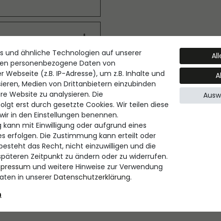
s und ähnliche Technologien auf unserer
Al
gnet. Besonders ideal
ten personenbezogene Daten von
rbnuancen mehr Tiefe
 Webseite (z.B. IP-Adresse), um z.B. Inhalte und
A
erblendbare Looks
sieren, Medien von Drittanbietern einzubinden
eren. Für einen
re Website zu analysieren. Die
Ausw
 platzieren und sanft
lgt erst durch gesetzte Cookies. Wir teilen diese
 wir in den Einstellungen benennen.
, SQUALANE ,
 kann mit Einwilligung oder aufgrund eines
TOCOPHEROL ,
es erfolgen. Die Zustimmung kann erteilt oder
CARMINE) ,
esteht das Recht, nicht einzuwilligen und die
M DIOXIDE) , ALUMINA ,
späteren Zeitpunkt zu ändern oder zu widerrufen.
499 (IRON OXIDES) ,
mpressum
und weitere Hinweise zur Verwendung
 TALC , CI 77510
ten in unserer
Daten­schutz­erklärung
.
OXIDE GREEN) ,
 ,
n