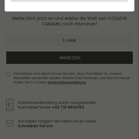
NEWSLETTER
Melde Dich jetzt an und erlebe die Welt von COULEUR
CARAMEL noch intensiver!
ANMELDEN
Sie erklären sich damit einverstanden, dass Ihre Daten für unseren
Newsletter verwendet werden. Weitere Informationen und Warnhinweise
finden Sie in unserer
Daten­schutz­erklärung
Newsletter
Honig
Kostenlose Beratung durch ausgebildete
Kosmetiker*innen
+49 721 8933160
Sie haben Fragen? Wir helfen Ihnen weiter.
Schreiben Sie uns