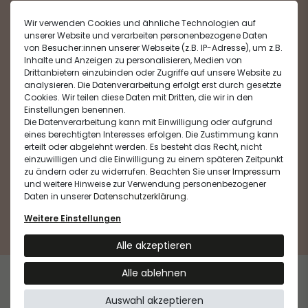
Gratisproben
Wir verwenden Cookies und ähnliche Technologien auf
bei jeder Bestellung
unserer Website und verarbeiten personenbezogene Daten
von Besucher:innen unserer Webseite (z.B. IP-Adresse), um z.B.
Inhalte und Anzeigen zu personalisieren, Medien von
Drittanbietern einzubinden oder Zugriffe auf unsere Website zu
analysieren. Die Datenverarbeitung erfolgt erst durch gesetzte
Cookies. Wir teilen diese Daten mit Dritten, die wir in den
Kostenloser Versand
Einstellungen benennen.
**
ab einer Bestellung von 40 €
Die Datenverarbeitung kann mit Einwilligung oder aufgrund
eines berechtigten Interesses erfolgen. Die Zustimmung kann
erteilt oder abgelehnt werden. Es besteht das Recht, nicht
einzuwilligen und die Einwilligung zu einem späteren Zeitpunkt
zu ändern oder zu widerrufen. Beachten Sie unser
Impressum
und weitere Hinweise zur Verwendung personenbezogener
Daten in unserer
Daten­schutz­erklärung
.
Sichere
Zahlungsarten
Weitere Einstellungen
Alle akzeptieren
Alle ablehnen
Widerrufs­recht
Kontakt
Vertrag widerrufen
Auswahl akzeptieren