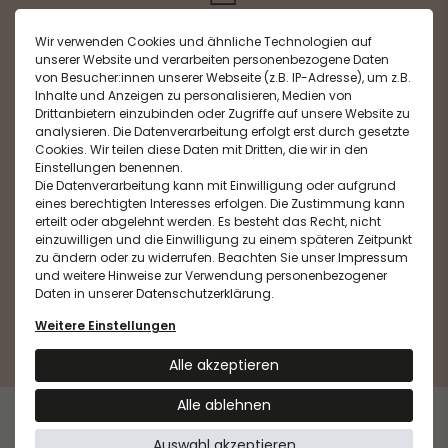
Gratisproben
Wir verwenden Cookies und ähnliche Technologien auf
bei jeder Bestellung
unserer Website und verarbeiten personenbezogene Daten
von Besucher:innen unserer Webseite (z.B. IP-Adresse), um z.B.
Inhalte und Anzeigen zu personalisieren, Medien von
Drittanbietern einzubinden oder Zugriffe auf unsere Website zu
analysieren. Die Datenverarbeitung erfolgt erst durch gesetzte
Cookies. Wir teilen diese Daten mit Dritten, die wir in den
Einstellungen benennen.
Kostenloser Versand
Die Datenverarbeitung kann mit Einwilligung oder aufgrund
**
ab einer Bestellung von 40 €
eines berechtigten Interesses erfolgen. Die Zustimmung kann
erteilt oder abgelehnt werden. Es besteht das Recht, nicht
einzuwilligen und die Einwilligung zu einem späteren Zeitpunkt
zu ändern oder zu widerrufen. Beachten Sie unser
Impressum
und weitere Hinweise zur Verwendung personenbezogener
Daten in unserer
Daten­schutz­erklärung
.
Sichere
Weitere Einstellungen
Zahlungsarten
Alle akzeptieren
Alle ablehnen
Widerrufs­recht
Kontakt
Vertrag widerrufen
Auswahl akzeptieren