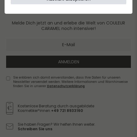
NEWSLETTER
Melde Dich jetzt an und erlebe die Welt von COULEUR
CARAMEL noch intensiver!
ANMELDEN
Sie erklären sich damit einverstanden, dass Ihre Daten für unseren
Newsletter verwendet werden. Weitere Informationen und Warnhinweise
finden Sie in unserer
Daten­schutz­erklärung
Newsletter
Honig
Kostenlose Beratung durch ausgebildete
Kosmetiker*innen
+49 721 8933160
Sie haben Fragen? Wir helfen Ihnen weiter.
Schreiben Sie uns